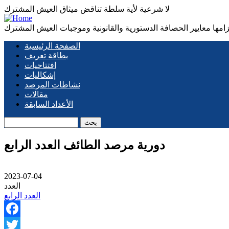
لا شرعية لأية سلطة تناقض ميثاق العيش المشترك
زامها معايير الحصافة الدستورية والقانونية وموجبات العيش المشترك
الصفحة الرئيسية
Main
بطاقة تعريف
افتتاحيات
navigation
إشكاليات
نشاطات المرصد
مقالات
الأعداد السابقة
بحث
دورية مرصد الطائف العدد الرابع
2023-07-04
العدد
العدد الرابع
Facebook